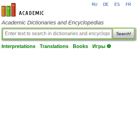
RU
DE
ES
FR
en-academic.com
Academic Dictionaries and Encyclopedias
Search!
Interpretations
Translations
Books
Игры ⚽