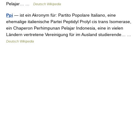
Pelajar… …
Deutsch Wikipedia
Ppi
— ist ein Akronym für: Partito Popolare Italiano, eine
ehemalige italienische Partei Peptidyl Prolyl cis trans Isomerase,
ein Chaperon Perhimpunan Pelajar Indonesia, eine in vielen
Ländern vertretene Vereinigung für im Ausland studierende… …
Deutsch Wikipedia