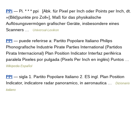
PPi
— Pi. * * * ppi [Abk. für Pixel per Inch oder Points per Inch, dt.
»(Bild)punkte pro Zoll«], Maß für das physikalische
Auflösungsvermögen grafischer Geräte, insbesondere eines
Scanners …
Universal-Lexikon
PPI
— puede referirse a: Partito Popolare Italiano Philips
Phonografische Industrie Pirate Parties International (Partidos
Pirata Internacional) Plan Position Indicator Interfaz periférica
paralela Pixeles por pulgada (Pixels Per Inch en inglés) Puntos …
Wikipedia Español
PPI
— sigla 1. Partito Popolare Italiano 2. ES ingl. Plan Position
Indicator, indicatore radar panoramico, in aeronautica …
Dizionario
italiano