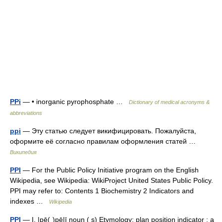
PPi
— • inorganic pyrophosphate …
Dictionary of medical acronyms &
abbreviations
ppi
— Эту статью следует викифицировать. Пожалуйста,
оформите её согласно правилам оформления статей …
Википедия
PPI
— For the Public Policy Initiative program on the English
Wikipedia, see Wikipedia: WikiProject United States Public Policy.
PPI may refer to: Contents 1 Biochemistry 2 Indicators and
indexes …
Wikipedia
PPI
— I. |pē(ˌ)pē|ī noun ( s) Etymology: plan position indicator : a