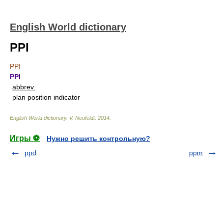
English World dictionary
PPI
PPI
PPI
abbrev.
plan position indicator
English World dictionary
.
V. Neufeldt
.
2014
.
Игры ⚽
Нужно решить контрольную?
ppd
ppm